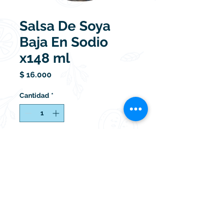
Salsa De Soya
Baja En Sodio
x148 ml
Precio
$ 16.000
Cantidad
*
Agregar al carrito
Neiva - Huila,
SurAbastos,
Bloque E - 145 |